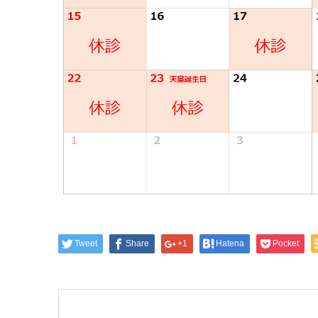
Tweet
Share
+1
Hatena
Pocket