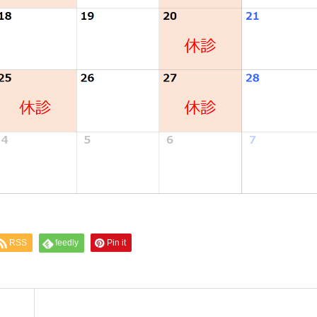
RSS
feedly
Pin it